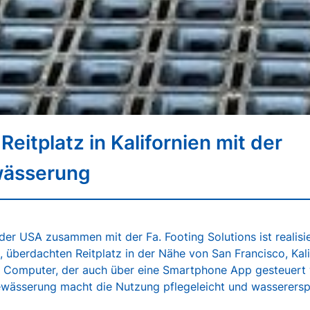
eitplatz in Kalifornien mit der
wässerung
 der USA zusammen mit der Fa. Footing Solutions ist realisi
 überdachten Reitplatz in der Nähe von San Francisco, Kali
n Computer, der auch über eine Smartphone App gesteuert
ewässerung macht die Nutzung pflegeleicht und wasserersp